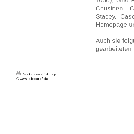
Todd), eine 
Cousinen, C
Stacey, Case
Homepage un
Auch sie folg
gearbeiteten
Druckversion
|
Sitemap
© www.bubblecut2.de