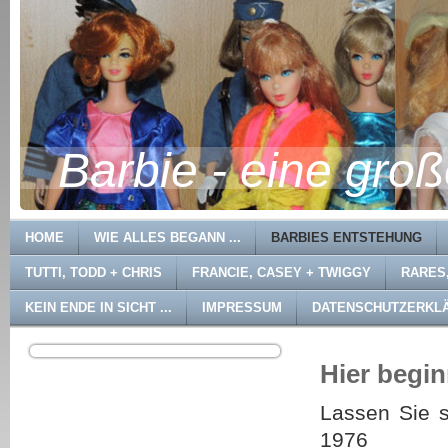
Barbie - eine gro
HOME
WIE ALLES BEGANN ...
BARBIES ENTSTEHUNG
TUTTI, TODD + CHRIS
FRANCIE, CASEY + TWIGGY
RARES
KEIN ENDE IN SICHT ...
IMPRESSUM
DATENSCHUTZERKL
Hier begi
Lassen Sie s
1976