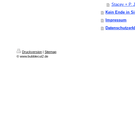
Stacey + P. J
Kein Ende in Sic
Impressum
Datenschutzerk
Druckversion
|
Sitemap
© www.bubblecut2.de