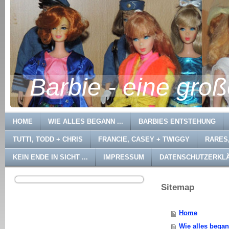
Barbie - eine gro
HOME
WIE ALLES BEGANN ...
BARBIES ENTSTEHUNG
TUTTI, TODD + CHRIS
FRANCIE, CASEY + TWIGGY
RARES
KEIN ENDE IN SICHT ...
IMPRESSUM
DATENSCHUTZERKL
Sitemap
Home
Wie alles begann