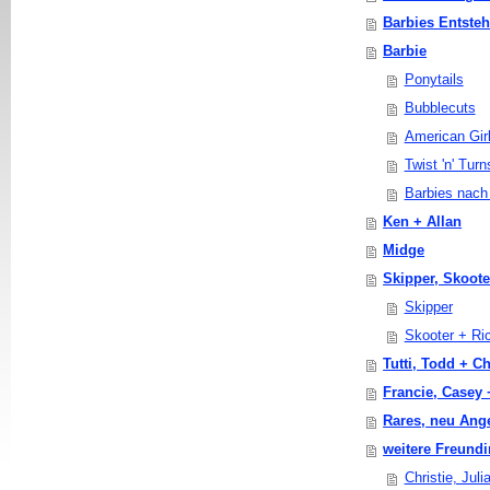
Barbies Entste
Barbie
Ponytails
Bubblecuts
American Gir
Twist 'n' Turn
Barbies nach
Ken + Allan
Midge
Skipper, Skoote
Skipper
Skooter + Ri
Tutti, Todd + Ch
Francie, Casey
Rares, neu Ang
weitere Freund
Christie, Juli